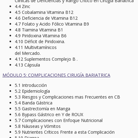
Clínicas de Deficiencias y Rango Critico en Cirugía Bariátrica
4.4 Zinc
4.5 Cobalamina Vitamina B12
4.6 Deficiencia de Vitamina B12
4.7 Folato y Acido Fólico Vitamina B9
4.8 Tiamina Vitamina B1
4.9 Piridoxina Vitamina B6
4.10 Déficit de Piridoxina.
4.11 Multivitamínicos
del Mercado.
4.12 Suplementos Complejo B .
4.13 Cápsula
MÓDULO 5: COMPLICACIONES CIRUGÍA BARIATRICA
5.1 Introducción
5.2 Epidemiología
5.3 Riesgos y Complicaciones mas Frecuentes en CB
5.4 Banda Gástrica
5.5 Gastrectomía en Manga
5.6 Bypass Gástrico en Y de ROUX
5.7 Complicaciones con Enfoque Nutricional
5.8 Náuseas y Vómitos
5.9 Nutrientes Críticos Frente a esta Complicación
5.10 Diarrea