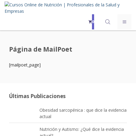
Saltar
al
contenido
MEN
0
Página de MailPoet
[mailpoet_page]
Últimas Publicaciones
Obesidad sarcopénica : que dice la evidencia
actual
Nutrición y Autismo: ¿Qué dice la evidencia
actual?