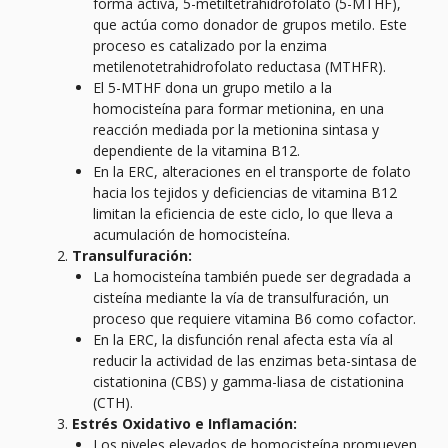
forma activa, 5-metiltetrahidrofolato (5-MTHF),
que actúa como donador de grupos metilo. Este
proceso es catalizado por la enzima
metilenotetrahidrofolato reductasa (MTHFR).
El 5-MTHF dona un grupo metilo a la
homocisteína para formar metionina, en una
reacción mediada por la metionina sintasa y
dependiente de la vitamina B12.
En la ERC, alteraciones en el transporte de folato
hacia los tejidos y deficiencias de vitamina B12
limitan la eficiencia de este ciclo, lo que lleva a
acumulación de homocisteína.
Transulfuración:
La homocisteína también puede ser degradada a
cisteína mediante la vía de transulfuración, un
proceso que requiere vitamina B6 como cofactor.
En la ERC, la disfunción renal afecta esta vía al
reducir la actividad de las enzimas beta-sintasa de
cistationina (CBS) y gamma-liasa de cistationina
(CTH).
Estrés Oxidativo e Inflamación:
Los niveles elevados de homocisteína promueven