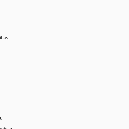
llas,
a.