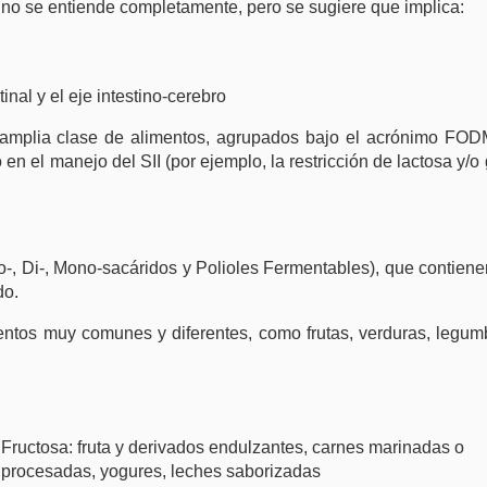
ún no se entiende completamente, pero se sugiere que implica:
tinal y el eje intestino-cerebro
a amplia clase de alimentos, agrupados bajo el acrónimo FO
 en el manejo del SII (por ejemplo, la restricción de lactosa y/o
o-, Di-, Mono-sacáridos y Polioles Fermentables
), que contiene
do.
tos muy comunes y diferentes, como frutas, verduras, legum
Fructosa: fruta y derivados endulzantes, carnes marinadas o
procesadas, yogures, leches saborizadas