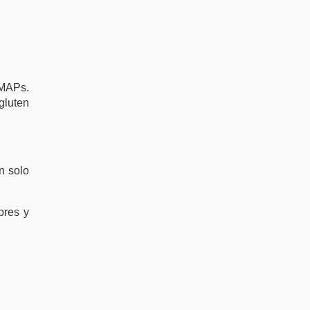
DMAPs.
 gluten
n solo
bres y