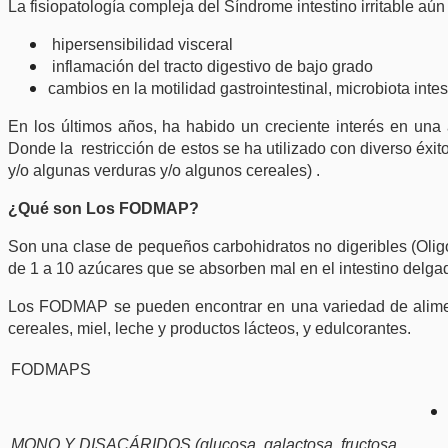
La fisiopatología compleja del Síndrome intestino irritable a
hipersensibilidad visceral
inflamación del tracto digestivo de bajo grado
cambios en la motilidad gastrointestinal, microbiota intes
En los últimos años, ha habido un creciente interés en un
Donde la
restricción de estos se ha utilizado con diverso éxito
y/o algunas verduras y/o algunos cereales)
.
¿Qué son Los FODMAP?
Son una clase de pequeños carbohidratos no digeribles (
Olig
de 1 a 10 azúcares que se absorben mal en el intestino delga
Los FODMAP se pueden encontrar en una variedad de alimen
cereales, miel, leche y productos lácteos, y edulcorantes.
FODMAPS
MONO Y DISACÁRIDOS (glucosa, galactosa, fructosa.