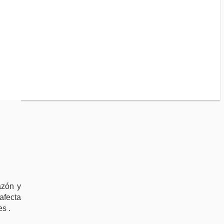
azón y
afecta
es .